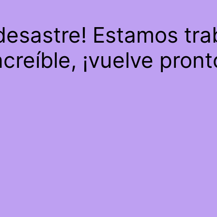
 desastre! Estamos tra
ncreíble, ¡vuelve pront