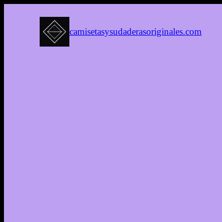
camisetasysudaderasoriginales.com