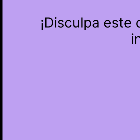
¡Disculpa este
i