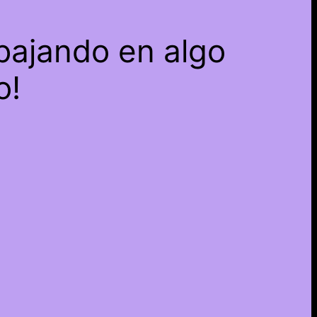
bajando en algo
o!