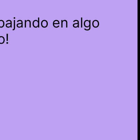
bajando en algo
o!