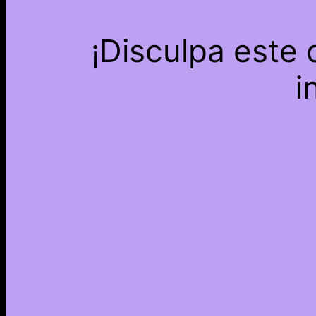
¡Disculpa este
i