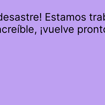
 desastre! Estamos tra
ncreíble, ¡vuelve pront