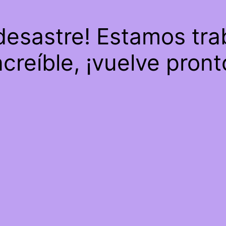
 desastre! Estamos tra
ncreíble, ¡vuelve pront