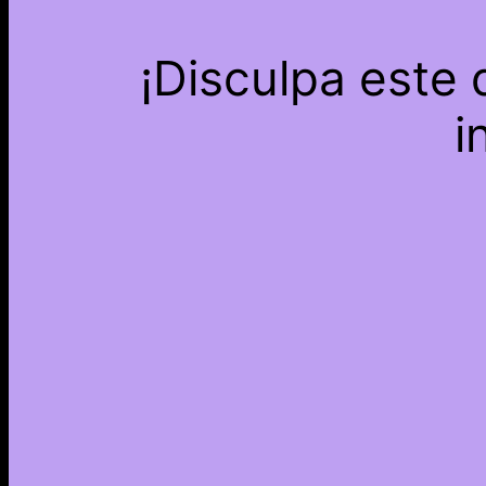
¡Disculpa este
i