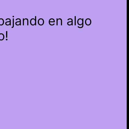
bajando en algo
o!