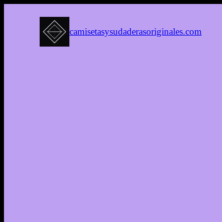
camisetasysudaderasoriginales.com