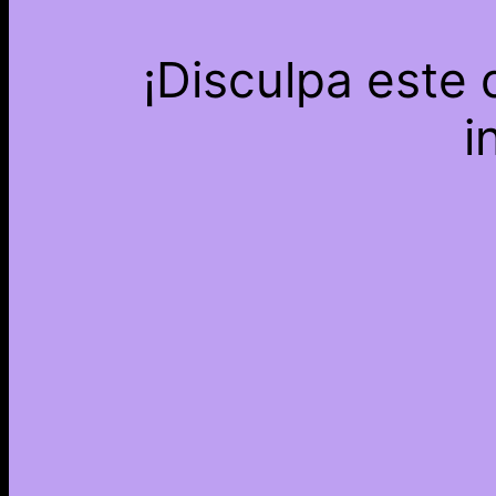
¡Disculpa este
i