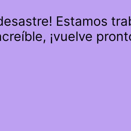
 desastre! Estamos tra
ncreíble, ¡vuelve pront