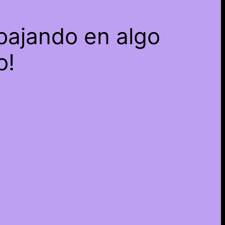
bajando en algo
o!