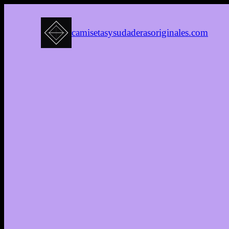
camisetasysudaderasoriginales.com