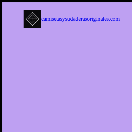
camisetasysudaderasoriginales.com