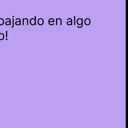
bajando en algo
o!