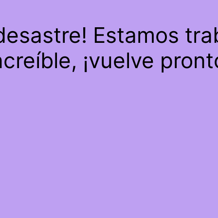
 desastre! Estamos tra
ncreíble, ¡vuelve pront