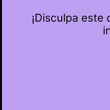
¡Disculpa este
i