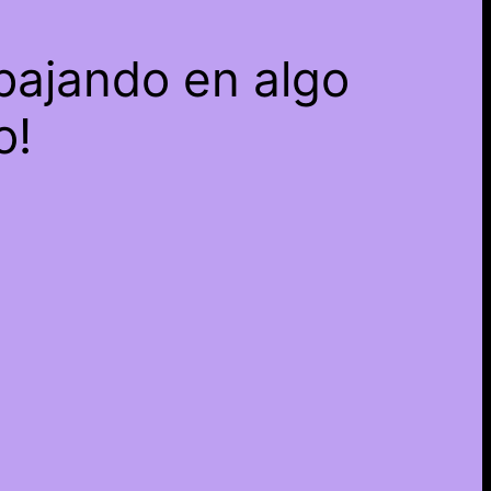
bajando en algo
o!