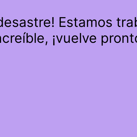
 desastre! Estamos tra
ncreíble, ¡vuelve pront