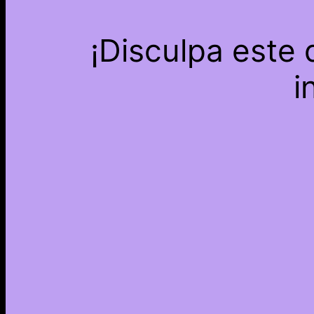
¡Disculpa este
i