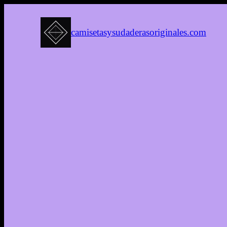
camisetasysudaderasoriginales.com