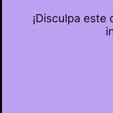
¡Disculpa este
i