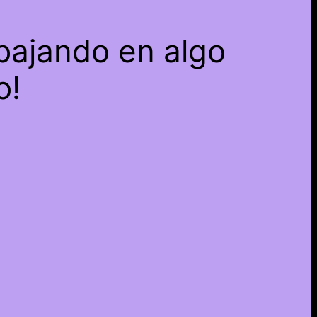
bajando en algo
o!