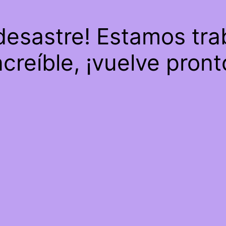
 desastre! Estamos tra
ncreíble, ¡vuelve pront