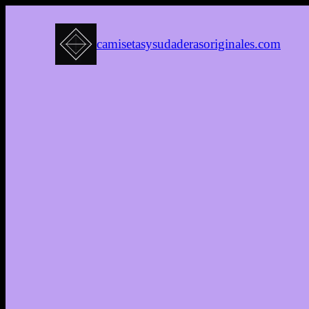
camisetasysudaderasoriginales.com