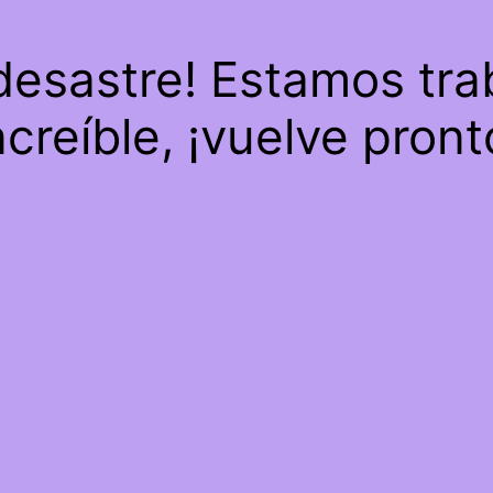
 desastre! Estamos tra
ncreíble, ¡vuelve pront