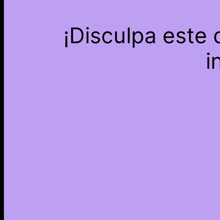
¡Disculpa este
i