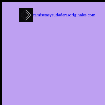
camisetasysudaderasoriginales.com