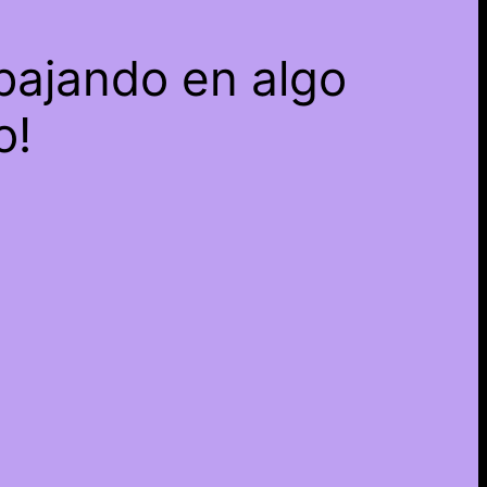
bajando en algo
o!