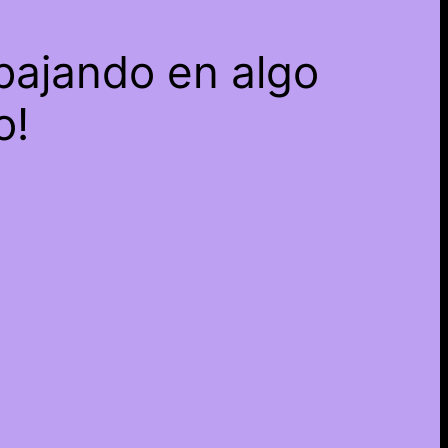
bajando en algo
o!