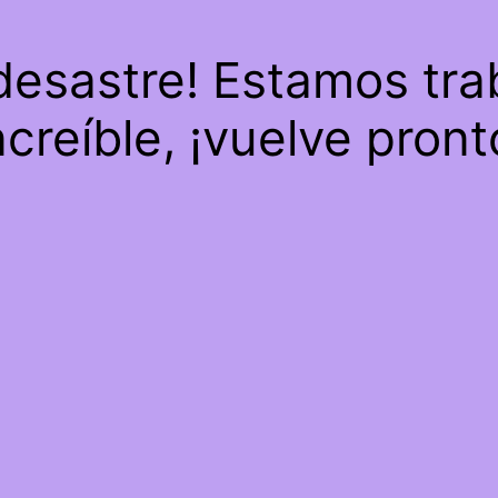
 desastre! Estamos tra
ncreíble, ¡vuelve pront