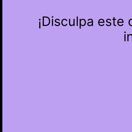
¡Disculpa este
i