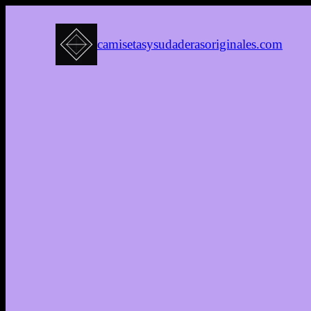
camisetasysudaderasoriginales.com