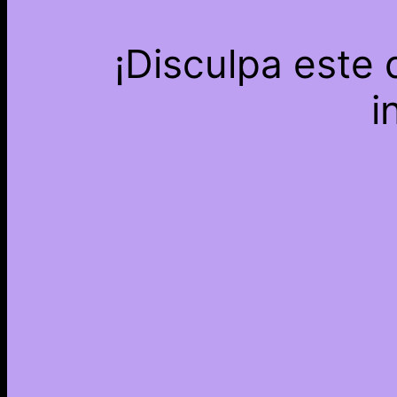
¡Disculpa este
i