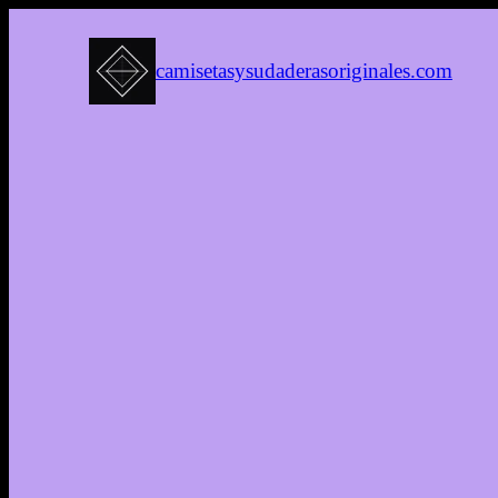
camisetasysudaderasoriginales.com