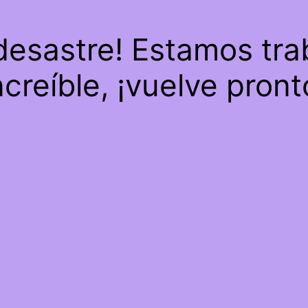
 desastre! Estamos tra
ncreíble, ¡vuelve pront