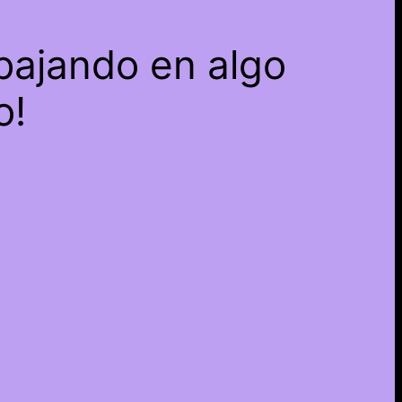
bajando en algo
o!