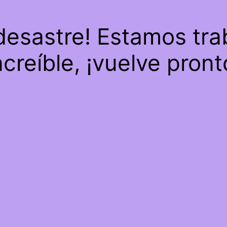
 desastre! Estamos tra
ncreíble, ¡vuelve pront