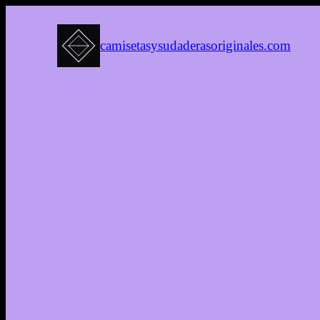
camisetasysudaderasoriginales.com