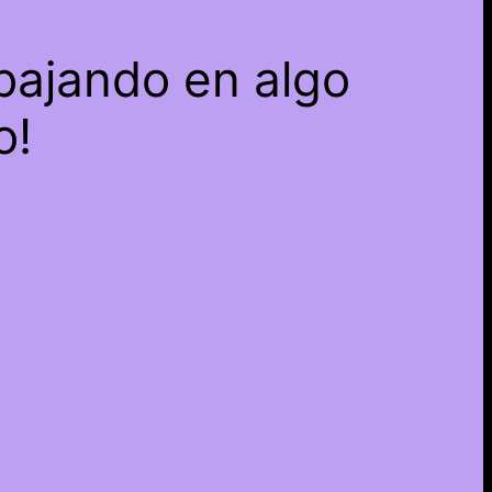
bajando en algo
o!