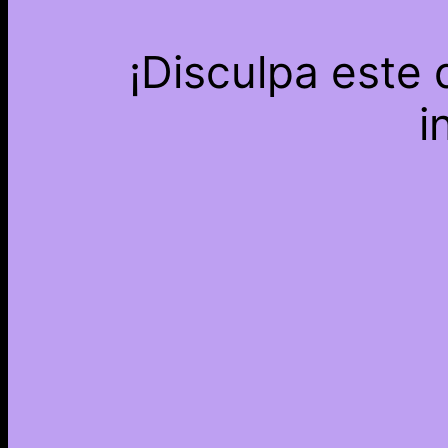
¡Disculpa este
i