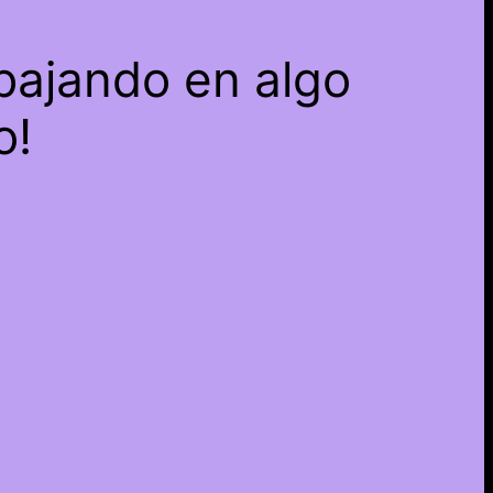
bajando en algo
o!