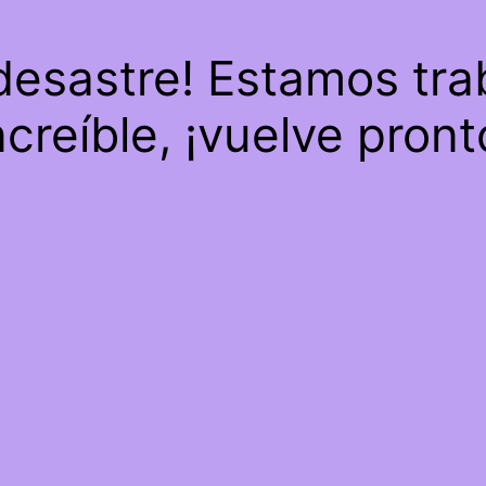
 desastre! Estamos tra
ncreíble, ¡vuelve pront