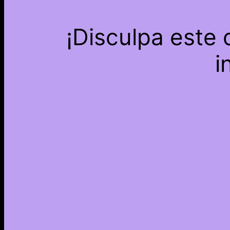
¡Disculpa este
i