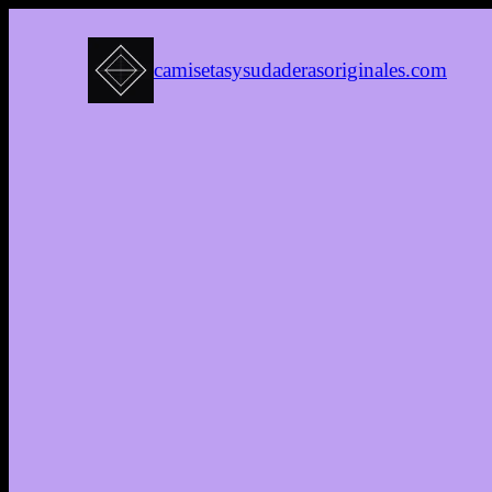
camisetasysudaderasoriginales.com