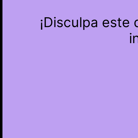
¡Disculpa este
i