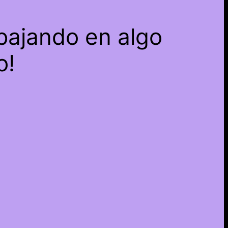
bajando en algo
o!