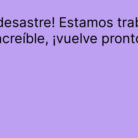
 desastre! Estamos tra
ncreíble, ¡vuelve pront