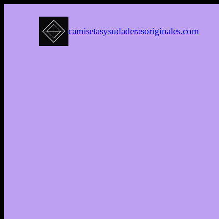
camisetasysudaderasoriginales.com