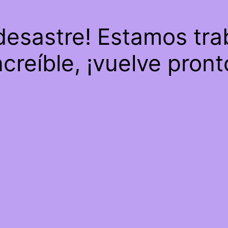
 desastre! Estamos tra
ncreíble, ¡vuelve pront