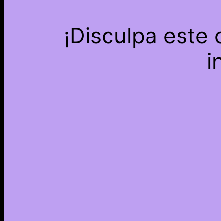
¡Disculpa este
i