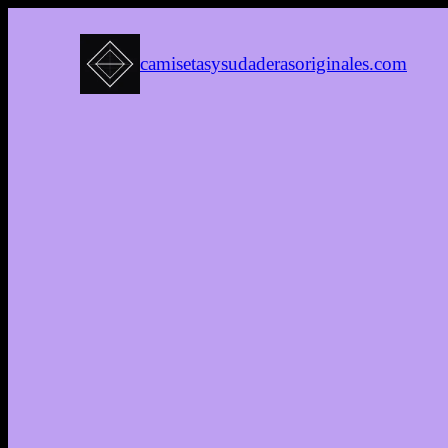
camisetasysudaderasoriginales.com