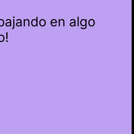
bajando en algo
o!