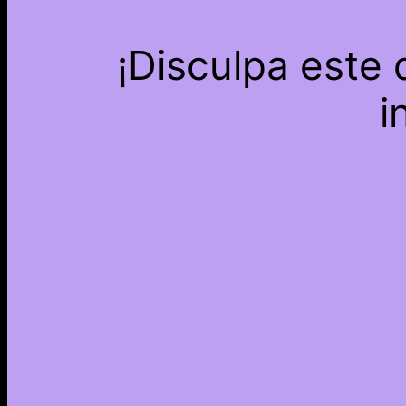
¡Disculpa este
i