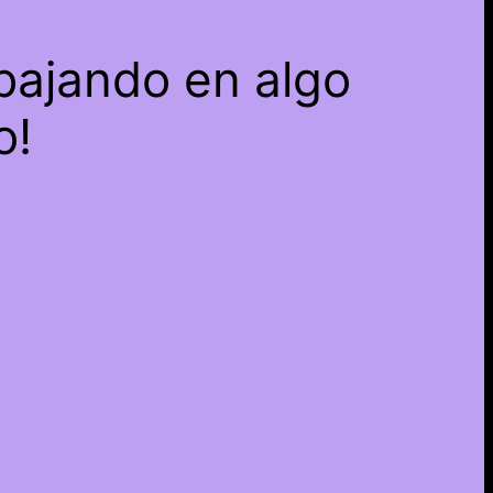
bajando en algo
o!