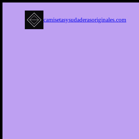
camisetasysudaderasoriginales.com