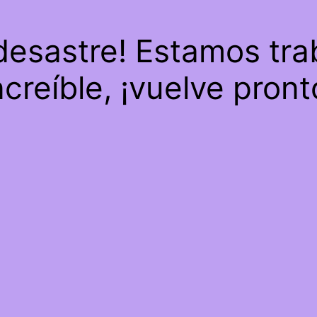
 desastre! Estamos tra
ncreíble, ¡vuelve pront