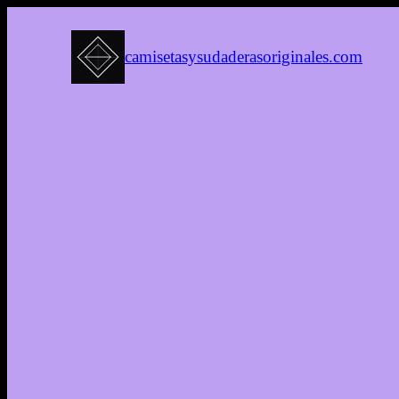
camisetasysudaderasoriginales.com