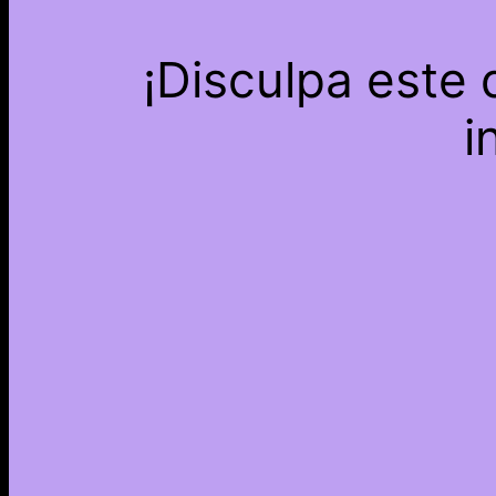
¡Disculpa este
i