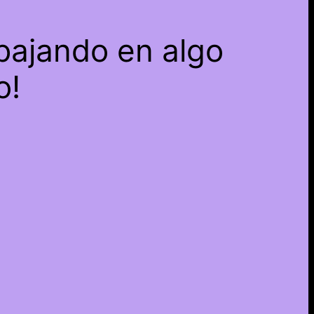
bajando en algo
o!