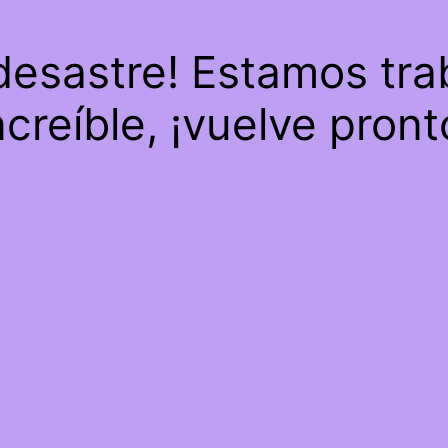
 desastre! Estamos tra
ncreíble, ¡vuelve pront