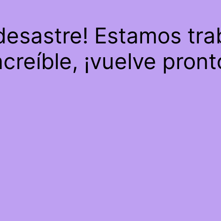
 desastre! Estamos tra
ncreíble, ¡vuelve pront