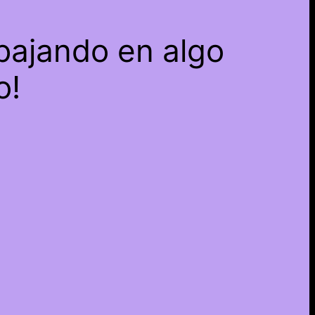
bajando en algo
o!