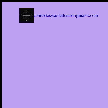
camisetasysudaderasoriginales.com