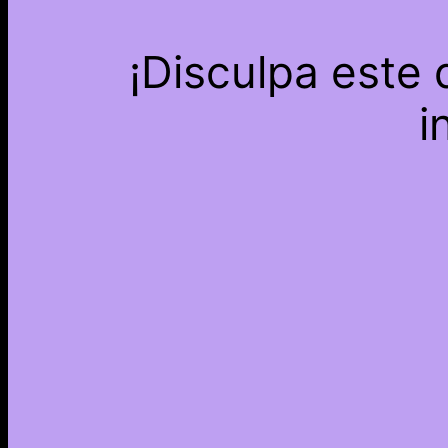
¡Disculpa este
i